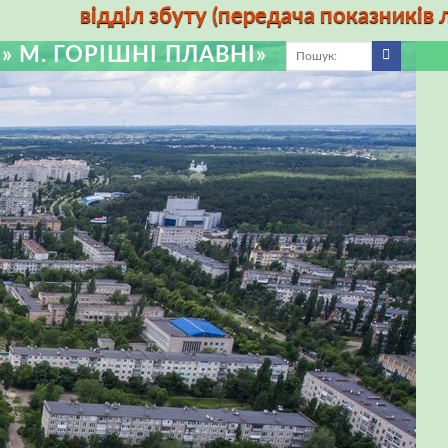
відділ збуту (передача показників лічил
М. ГОРІШНІ ПЛАВНІ»