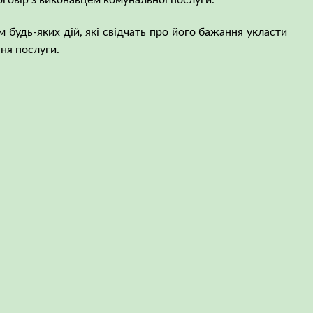
оговір з виконавцем комунальної послуги.
будь-яких дій, які свідчать про його бажання укласти
ня послуги.