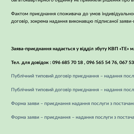
багатоквартирного будинку не прийняли рішення про ви
Фактом приєднання споживача до умов індивідуального
договір, зокрема надання виконавцю підписаної заяви-
Заява-приєднання надається у відділ збуту КВП «ТЕ» м
Тел. для довідок :
096 685 70 18 , 096 565 54 76, 067 53
Публічний типовий договір приєднання – надання послу
Публічний типовий договір приєднання – надання послу
Форма заяви – приєднання надання послуги з постачан
Форма заяви – приєднання – надання послуги з постача