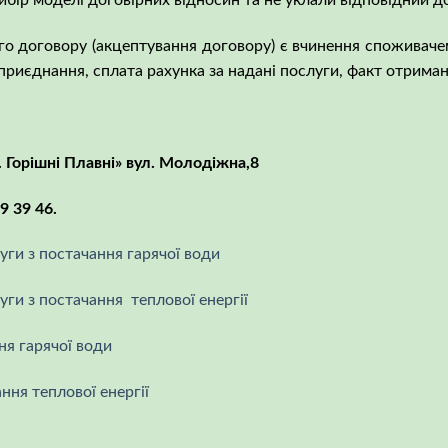
бір моделі договірних відносин та не уклали відповідний д
 договору (акцептування договору) є вчинення споживачем 
приєднання, сплата рахунка за надані послуги, факт отриман
. Горішні Плавні» вул. Молодіжна,8
9 39 46.
ги з постачання гарячої води
ги з постачання теплової енергії
ня гарячої води
ння теплової енергії