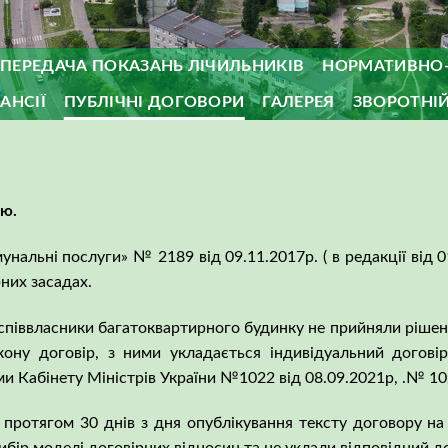
ПЕРЕДАЧА ПОКАЗАНЬ ЛІЧИЛЬНИКІВ
НОРМАТИВНО-
АНСІЇ
ПУБЛІЧНІ ДОГОВОРИ
ГАЛЕРЕЯ
ЗВОРОТНІЙ
ію.
унальні послуги» № 2189 від 09.11.2017р. ( в редакції від 
них засадах.
 співвласники багатоквартирного будинку не прийняли рішен
кону договір, з ними укладається індивідуальний догові
 Кабінету Міністрів України №1022 від 08.09.2021р, .№ 102
ротягом 30 днів з дня опублікування тексту договору на 