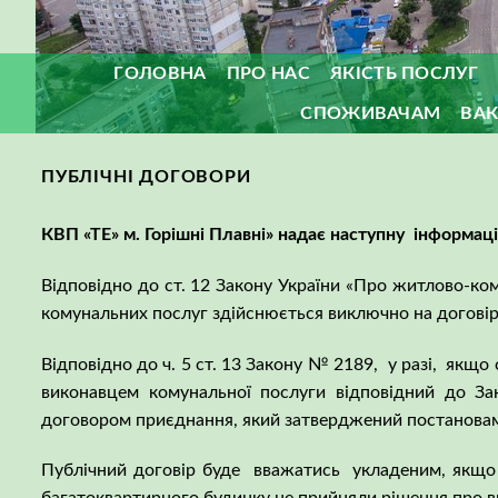
ГОЛОВНА
ПРО НАС
ЯКІСТЬ ПОСЛУГ
СПОЖИВАЧАМ
ВАК
ПУБЛІЧНІ ДОГОВОРИ
КВП «ТЕ» м. Горішні Плавні» надає наступну інформац
Відповідно до ст. 12 Закону України «Про житлово-ком
комунальних послуг здійснюється виключно на договір
Відповідно до ч. 5 ст. 13 Закону № 2189, у разі, якщо
виконавцем комунальної послуги відповідний до За
договором приєднання, який затверджений постановами
Публічний договір буде вважатись укладеним, якщо п